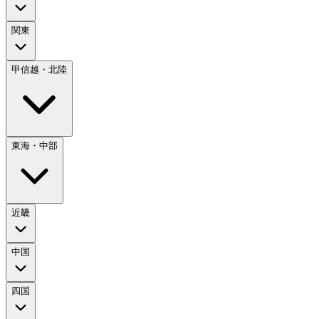
関東
甲信越・北陸
東海・中部
近畿
中国
四国