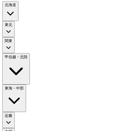
北海道
東北
関東
甲信越・北陸
東海・中部
近畿