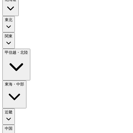
東北
関東
甲信越・北陸
東海・中部
近畿
中国