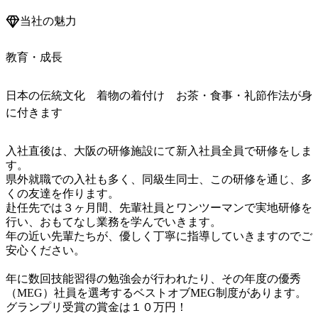
当社の魅力
教育・成長
日本の伝統文化 着物の着付け お茶・食事・礼節作法が身
に付きます
入社直後は、大阪の研修施設にて新入社員全員で研修をしま
す。

県外就職での入社も多く、同級生同士、この研修を通じ、多
くの友達を作ります。

赴任先では３ヶ月間、先輩社員とワンツーマンで実地研修を
行い、おもてなし業務を学んでいきます。

年の近い先輩たちが、優しく丁寧に指導していきますのでご
安心ください。

年に数回技能習得の勉強会が行われたり、その年度の優秀
（MEG）社員を選考するベストオブMEG制度があります。

グランプリ受賞の賞金は１０万円！