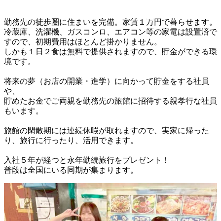
勤務先の徒歩圏に住まいを完備。家賃１万円で暮らせます。

冷蔵庫、洗濯機、ガスコンロ、エアコン等の家電は設置済で
すので、初期費用はほとんど掛かりません。

しかも１日２食は無料で提供されますので、貯金ができる環
境です。

将来の夢（お店の開業・進学）に向かって貯金をする社員
や、

貯めたお金でご両親を勤務先の旅館に招待する親孝行な社員
もいます。

旅館の閑散期には連続休暇が取れますので、実家に帰った
り、旅行に行ったり、活用できます。

入社５年が経つと永年勤続旅行をプレゼント！

普段は全国にいる同期が集まります。