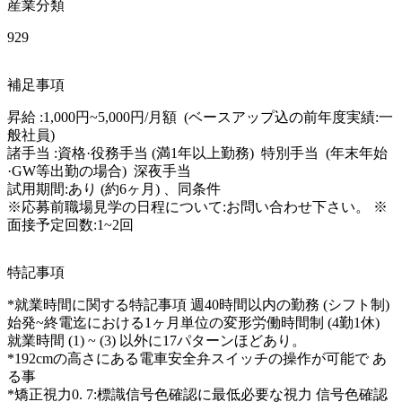
産業分類
929
補足事項
昇給 :1,000円~5,000円/月額  (ベースアップ込の前年度実績:一
般社員) 

諸手当 :資格·役務手当 (満1年以上勤務)  特別手当  (年末年始
·GW等出勤の場合)  深夜手当

試用期間:あり (約6ヶ月) 、同条件

※応募前職場見学の日程について:お問い合わせ下さい。 ※
面接予定回数:1~2回
特記事項
*就業時間に関する特記事項 週40時間以内の勤務 (シフト制)  
始発~終電迄における1ヶ月単位の変形労働時間制 (4勤1休)  
就業時間 (1) ~ (3) 以外に17パターンほどあり。

*192cmの高さにある電車安全弁スイッチの操作が可能で あ
る事

*矯正視力0. 7:標識信号色確認に最低必要な視力 信号色確認