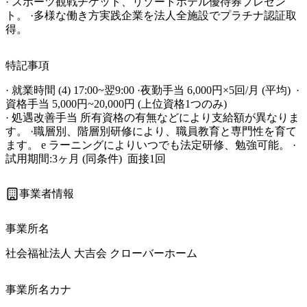
· スポーツ観戦チケット、リゾートホテル優待券プレゼン
ト。 ·多様な働き方実践企業を法人全施設でプラチナ認証取
得。
特記事項
· 就業時間 (4) 17:00~翌9:00 ·夜勤手当 6,000円×5回/月 (平均)  · 
資格手当 5,000円~20,000円 (上位資格1つのみ) 

· 処遇改善手当 所有資格の有無などにより支給額が異なりま
す。 ·職層別、階層別研修により、職員教育と専門性を育て
ます。 e ラーニングによりいつでも法定研修、勉強可能。 ·
試用期間:3ヶ月 (同条件)  面接1回
事業者情報
事業所名
社会福祉法人 大吉会 クローバーホーム
事業所名カナ