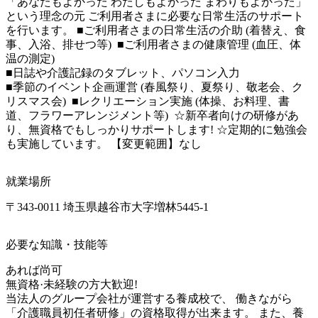
「あなたもよかった わたしもよかった まわりもよかった」
という理念の元 ご利用者さまに必要な日常生活のサポート
を行います。 ■ご利用者さまの日常生活の介助 (着替え、食
事、入浴、排せつ等)  ■ご利用者さまの健康管理 (血圧、体
温の測定) 

■日誌や介護記録のタブレット、パソコン入力

■季節のイベント企画運営 (春風祭り、夏祭り、敬老会、ク
リスマス会)  ■レクリエーション実施 (体操、お料理、書
道、フラワーアレンジメント等)  ☆新卒者向けの研修があ
り、無資格でもしっかりサポートします! ☆定期的に勉強会
も実施しています。 【変更範囲】なし
就業場所
〒343-0011 埼玉県越谷市大字増林5445-1
必要な知識・技能等
あれば尚可

無資格·未経験の方大歓迎!

当法人のグループ会社が運営する養成校で、 働きながら
「介護職員初任者研修」の資格取得が出来ます。 また、養