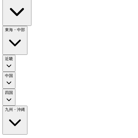
東海・中部
近畿
中国
四国
九州・沖縄