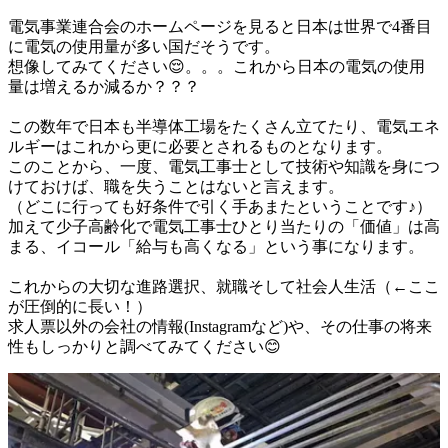
電気事業連合会のホームページを見ると日本は世界で4番目
に電気の使用量が多い国だそうです。

想像してみてください😌。。。これから日本の電気の使用
量は増えるか減るか？？？

この数年で日本も半導体工場をたくさん立てたり、電気エネ
ルギーはこれから更に必要とされるものとなります。

このことから、一度、電気工事士として技術や知識を身につ
けておけば、職を失うことはないと言えます。

（どこに行っても好条件で引く手あまたということです♪）

加えて少子高齢化で電気工事士ひとり当たりの「価値」は高
まる、イコール「給与も高くなる」という事になります。

これからの大切な進路選択、就職そして社会人生活（←ここ
が圧倒的に長い！）

求人票以外の会社の情報(Instagramなど)や、その仕事の将来