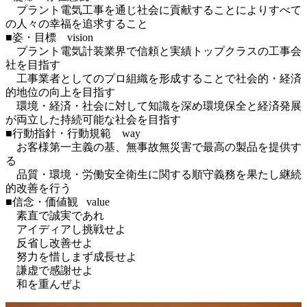
　プラント電気工事を通じ社会に貢献することによりすべて
の人々の幸福を追求すること

■姿・目標　vision

　プラント電気計装業界で信頼と実績トップクラスの工事会
社を目指す

　工事業者としてのプロ組織を形成することで社会的・経済
的地位の向上を目指す

　環境・経済・社会に対して知識を深め環境保全と経済発展
が両立した持続可能な社会を目指す

■行動指針・行動規範　way

　お客様第一主義の基、無事故無災害で最高の製品を提供す
る

　品質・環境・労働安全衛生に関する順守義務を果たし継続
的改善を行う

■信念・価値観   value

　素直で誠実であれ

　アイディアし挑戦せよ

　反省し改善せよ

　努力を惜しまず成長せよ

　謙虚で感謝せよ

　和を重んぜよ