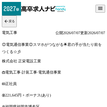
戻る
電気工事
公開
2026/07/07
更新
2026/07/07
😊電気通信事業😊スマホがつながる🌟君の手が当たり前を
つくる☆彡
株式会社 正栄電設工業
電気工事·計装工事·電気通信事業
正社員
221,645円 + ボーナス(あり)
福岡県福岡市博多区