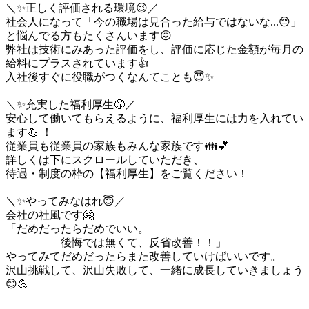
＼✨正しく評価される環境😉／

社会人になって「今の職場は見合った給与ではないな...😔」
と悩んでる方もたくさんいます😖

弊社は技術にみあった評価をし、評価に応じた金額が毎月の
給料にプラスされています👍

入社後すぐに役職がつくなんてことも😇✨

＼✨充実した福利厚生😤／

安心して働いてもらえるように、福利厚生には力を入れてい
ます💪 ！

従業員も従業員の家族もみんな家族です👪💕

詳しくは下にスクロールしていただき、

待遇・制度の枠の【福利厚生】をご覧ください！

＼✨やってみなはれ😇／

会社の社風です🤗

「だめだったらだめでいい。

　　　　　後悔では無くて、反省改善！！」

やってみてだめだったらまた改善していけばいいです。

沢山挑戦して、沢山失敗して、一緒に成長していきましょう
😊💪