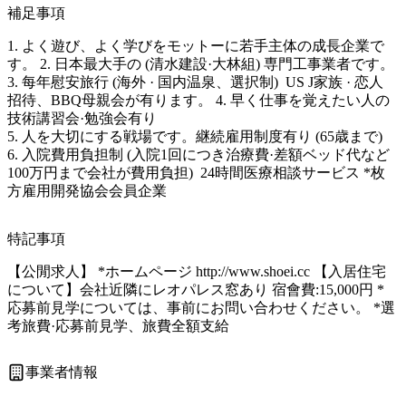
補足事項
1. よく遊び、よく学びをモットーに若手主体の成長企業で
す。 2. 日本最大手の (清水建設·大林組) 専門工事業者です。 
3. 每年慰安旅行 (海外 · 国内温泉、選択制)  US J家族 · 恋人 
招待、BBQ母親会が有ります。 4. 早く仕事を覚えたい人の
技術講習会·勉強会有り

5. 人を大切にする戦場です。継続雇用制度有り (65歳まで)  
6. 入院費用負担制 (入院1回につき治療費·差額ベッド代など 
100万円まで会社が費用負担)  24時間医療相談サービス *枚
方雇用開発協会会員企業
特記事項
【公閒求人】 *ホームページ http://www.shoei.cc 【入居住宅
について】会社近隣にレオパレス窓あり 宿會費:15,000円 *
応募前見学については、事前にお問い合わせください。 *選
考旅費·応募前見学、旅費全額支給
事業者情報