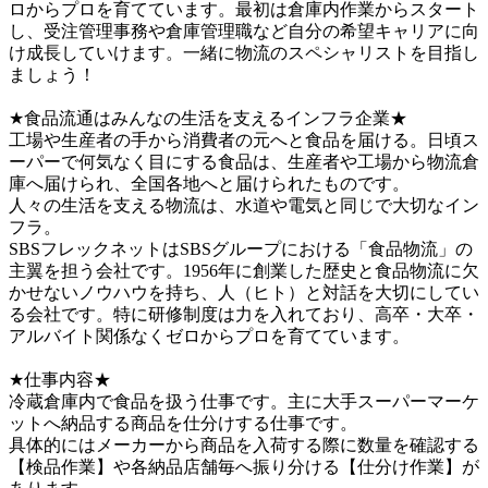
ロからプロを育てています。最初は倉庫内作業からスタート
し、受注管理事務や倉庫管理職など自分の希望キャリアに向
け成長していけます。一緒に物流のスペシャリストを目指し
ましょう！　

★食品流通はみんなの生活を支えるインフラ企業★

工場や生産者の手から消費者の元へと食品を届ける。日頃ス
ーパーで何気なく目にする食品は、生産者や工場から物流倉
庫へ届けられ、全国各地へと届けられたものです。

人々の生活を支える物流は、水道や電気と同じで大切なイン
フラ。

SBSフレックネットはSBSグループにおける「食品物流」の
主翼を担う会社です。1956年に創業した歴史と食品物流に欠
かせないノウハウを持ち、人（ヒト）と対話を大切にしてい
る会社です。特に研修制度は力を入れており、高卒・大卒・
アルバイト関係なくゼロからプロを育てています。

★仕事内容★

冷蔵倉庫内で食品を扱う仕事です。主に大手スーパーマーケ
ットへ納品する商品を仕分けする仕事です。

具体的にはメーカーから商品を入荷する際に数量を確認する
【検品作業】や各納品店舗毎へ振り分ける【仕分け作業】が