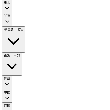
東北
関東
甲信越・北陸
東海・中部
近畿
中国
四国