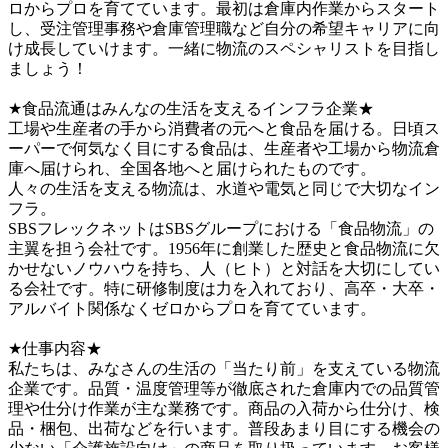
ロからプロを育てています。最初は倉庫内作業からスタート
し、受注管理事務や倉庫管理職など自分の希望キャリアに向
け成長していけます。一緒に物流のスペシャリストを目指し
ましょう！　

★食品流通はみんなの生活を支えるインフラ企業★

工場や生産者の手から消費者の元へと食品を届ける。日頃ス
ーパーで何気なく目にする食品は、生産者や工場から物流倉
庫へ届けられ、全国各地へと届けられたものです。

人々の生活を支える物流は、水道や電気と同じで大切なイン
フラ。

SBSフレックネットはSBSグループにおける「食品物流」の
主翼を担う会社です。1956年に創業した歴史と食品物流に欠
かせないノウハウを持ち、人（ヒト）と対話を大切にしてい
る会社です。特に研修制度は力を入れており、高卒・大卒・
アルバイト関係なくゼロからプロを育てています。

★仕事内容★

私たちは、みなさんの生活の「当たり前」を支えている物流
企業です。品質・温度管理等が徹底された倉庫内での品質管
理や仕分け作業が主な業務です。商品の入荷から仕分け、検
品・梱包、出荷などを行います。普段あまり目にする機会の