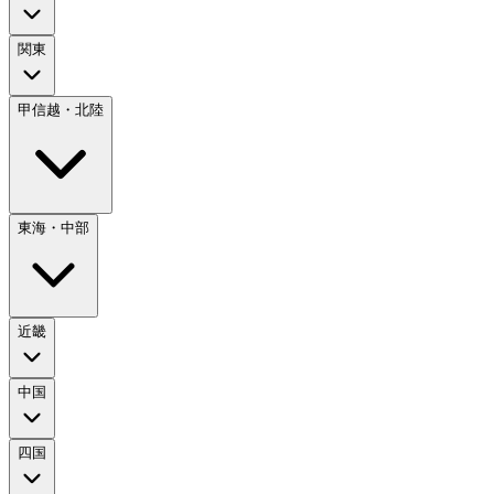
関東
甲信越・北陸
東海・中部
近畿
中国
四国