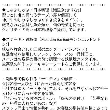
+++++++++++++++++++++++++++++++++++++++++++++++

◆しゃぶしゃぶ・日本料理【瀬里奈(せりな)】

階ごとに趣の異なるテーブル席や個室にて

神戸牛のしゃぶしゃぶやすき焼きをメインに、

厳選された新鮮な魚介類や、旬の野菜を使った

クオリティの高い日本料理をご提供しています。

◆ステーキ・鉄板焼【Mon cher ton ton(モンシェルトント
ン)】

鉄板を舞台とした五感のエンターテインメント！

厳選食材を使用したフレンチをベースの一品料理に、

メインはお客様の目の前で調理する鉄板焼きスタイル。

最高級の和牛ステーキやシーフードをご提供しています。

+++++++++++++++++++++++++++++++++++++++++++++++

～瀬里奈で得られる「一生モノ」の価値～

☆お客様一人ひとりに合った特別な接客を

当社では顧客ノートをつけており、それを見ながらお客様一
人ひとりに合った接客を実施。

「預かっているお酒のボトル」「好みの味付け」「苦手なも
の・料理に入れないもの」など

スタッフ同士で情報を共有し、お客様の期待値を超えるよう