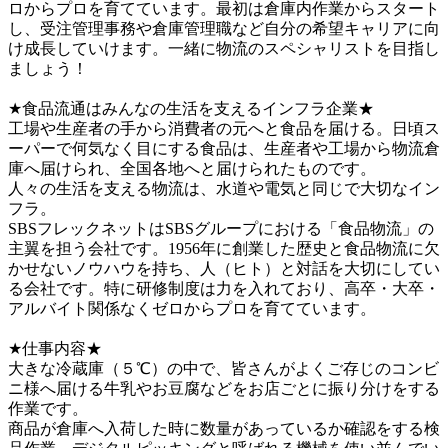
ロからプロを育てています。最初は倉庫内作業からスタート
し、受注管理事務や倉庫管理職など自分の希望キャリアに向
け成長していけます。一緒に物流のスペシャリストを目指し
ましょう！　

★食品流通はみんなの生活を支えるインフラ企業★

工場や生産者の手から消費者の元へと食品を届ける。日頃ス
ーパーで何気なく目にする食品は、生産者や工場から物流倉
庫へ届けられ、全国各地へと届けられたものです。

人々の生活を支える物流は、水道や電気と同じで大切なイン
フラ。

SBSフレックネットはSBSグループにおける「食品物流」の
主翼を担う会社です。1956年に創業した歴史と食品物流に欠
かせないノウハウを持ち、人（ヒト）と対話を大切にしてい
る会社です。特に研修制度は力を入れており、高卒・大卒・
アルバイト関係なくゼロからプロを育てています。

★仕事内容★

大きな冷蔵庫（５℃）の中で、皆さんがよくご存じのコンビ
ニ様へ届ける牛乳やお豆腐などをお店ごとに振り分けをする
作業です。

商品が倉庫へ入荷した時に数量があっているか確認をする検