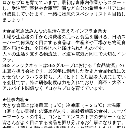
ロからプロを育てています。最初は倉庫内作業からスタート
し、受注管理事務や倉庫管理職など自分の希望キャリアに向
け成長していけます。一緒に物流のスペシャリストを目指し
ましょう！　

★食品流通はみんなの生活を支えるインフラ企業★

工場や生産者の手から消費者の元へと食品を届ける。日頃ス
ーパーで何気なく目にする食品は、生産者や工場から物流倉
庫へ届けられ、全国各地へと届けられたものです。

人々の生活を支える物流は、水道や電気と同じで大切なイン
フラ。

SBSフレックネットはSBSグループにおける「食品物流」の
主翼を担う会社です。1956年に創業した歴史と食品物流に欠
かせないノウハウを持ち、人（ヒト）と対話を大切にしてい
る会社です。特に研修制度は力を入れており、高卒・大卒・
アルバイト関係なくゼロからプロを育てています。

★仕事内容★

大きな倉庫には冷蔵庫（５℃）冷凍庫（－２５℃）常温庫
（寒くない部屋）の部屋があり、高齢者施設の食材、スーパ
ーマーケットの牛乳、コンビニエンスストアのデザートなど
皆さんがよく目にする食品を振り分けるお仕事になります。
