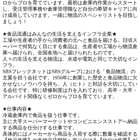
ロからプロを育てています。最初は倉庫内作業からスタート
し、受注管理事務や倉庫管理職など自分の希望キャリアに向
け成長していけます。一緒に物流のスペシャリストを目指し
ましょう！　

★食品流通はみんなの生活を支えるインフラ企業★

工場や生産者の手から消費者の元へと食品を届ける。日頃ス
ーパーで何気なく目にする食品は、生産者や工場から物流倉
庫へ届けられ、全国各地へと届けられたものです。

人々の生活を支える物流は、水道や電気と同じで大切なイン
フラ。

SBSフレックネットはSBSグループにおける「食品物流」の
主翼を担う会社です。1956年に創業した歴史と食品物流に欠
かせないノウハウを持ち、人（ヒト）と対話を大切にしてい
る会社です。特に研修制度は力を入れており、高卒・大卒・
アルバイト関係なくゼロからプロを育てています。

★仕事内容★

冷蔵倉庫内で食品を扱う仕事です。

主に大手スーパーマーケットやコンビニエンスストアへ納品
する商品を仕分けする仕事です。

具体的にはメーカーから商品を入荷する際に数量を確認する