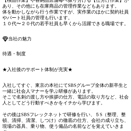
【検品作業】や各納品店舗毎へ振り分ける【仕分け作業】が
あり、その他にも在庫商品の管理作業などもあります。

体を動かしながら行う作業ですが、実作業のほかに契約社員
やパート社員の管理も行います。

１０代〜２０代の若手社員も早くから活躍できる職場です。
当社の魅力
待遇・制度
★入社後のサポート体制が充実★
入社してすぐ、東京の本社にてSBSグループ全体の新卒生と
一緒に社会人マナーを学ぶ研修があります。

そこで名刺の渡し方や挨拶の仕方、電話の取り方など、社会
人としてどう行動すべきかをイチから学びます。

その後はSBSフレックネットで研修を行い、５S（整理、整
頓、清掃、清潔、しつけ）の徹底の仕方、会社の成り立ち、
現場の器具、乗り物、使う備品の名前などを覚えていきま