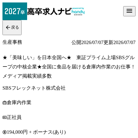
戻る
生産事務
公開
2026/07/07
更新
2026/07/07
★「美味しい」を日本全国へ★ 東証プライム上場SBSグル
ープの中核企業★全国に食品を届ける倉庫内作業のお仕事！
メディア掲載実績多数
SBSフレックネット株式会社
倉庫内作業
正社員
194,000円 + ボーナス(あり)