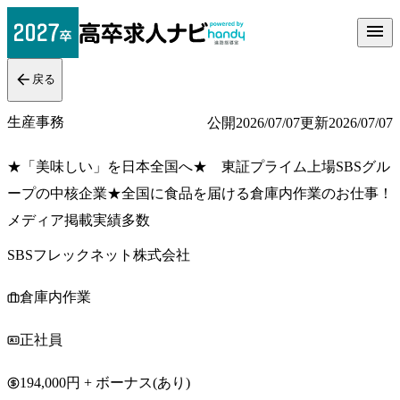
戻る
生産事務
公開
2026/07/07
更新
2026/07/07
★「美味しい」を日本全国へ★ 東証プライム上場SBSグル
ープの中核企業★全国に食品を届ける倉庫内作業のお仕事！
メディア掲載実績多数
SBSフレックネット株式会社
倉庫内作業
正社員
194,000円 + ボーナス(あり)