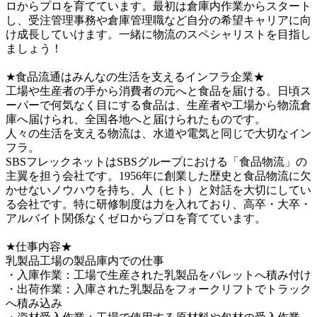
ロからプロを育てています。最初は倉庫内作業からスタート
し、受注管理事務や倉庫管理職など自分の希望キャリアに向
け成長していけます。一緒に物流のスペシャリストを目指し
ましょう！　

★食品流通はみんなの生活を支えるインフラ企業★

工場や生産者の手から消費者の元へと食品を届ける。日頃ス
ーパーで何気なく目にする食品は、生産者や工場から物流倉
庫へ届けられ、全国各地へと届けられたものです。

人々の生活を支える物流は、水道や電気と同じで大切なイン
フラ。

SBSフレックネットはSBSグループにおける「食品物流」の
主翼を担う会社です。1956年に創業した歴史と食品物流に欠
かせないノウハウを持ち、人（ヒト）と対話を大切にしてい
る会社です。特に研修制度は力を入れており、高卒・大卒・
アルバイト関係なくゼロからプロを育てています。

★仕事内容★

乳製品工場の製品庫内での仕事

・入庫作業：工場で生産された乳製品をパレットへ積み付け

・出荷作業：入庫された乳製品をフォークリフトでトラック
へ積み込み
