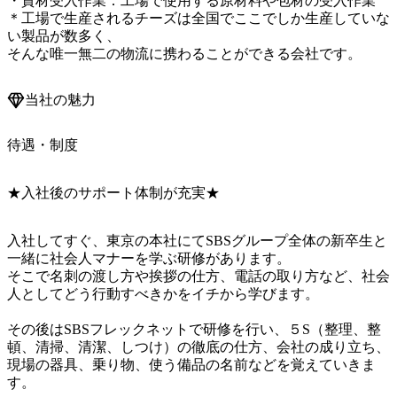
・資材受入作業：工場で使用する原材料や包材の受入作業

＊工場で生産されるチーズは全国でここでしか生産していな
い製品が数多く、

そんな唯一無二の物流に携わることができる会社です。
当社の魅力
待遇・制度
★入社後のサポート体制が充実★
入社してすぐ、東京の本社にてSBSグループ全体の新卒生と
一緒に社会人マナーを学ぶ研修があります。

そこで名刺の渡し方や挨拶の仕方、電話の取り方など、社会
人としてどう行動すべきかをイチから学びます。

その後はSBSフレックネットで研修を行い、５S（整理、整
頓、清掃、清潔、しつけ）の徹底の仕方、会社の成り立ち、
現場の器具、乗り物、使う備品の名前などを覚えていきま
す。
