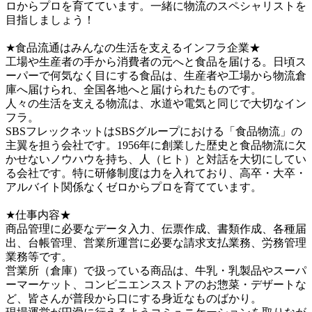
ロからプロを育てています。一緒に物流のスペシャリストを
目指しましょう！　

★食品流通はみんなの生活を支えるインフラ企業★

工場や生産者の手から消費者の元へと食品を届ける。日頃ス
ーパーで何気なく目にする食品は、生産者や工場から物流倉
庫へ届けられ、全国各地へと届けられたものです。

人々の生活を支える物流は、水道や電気と同じで大切なイン
フラ。

SBSフレックネットはSBSグループにおける「食品物流」の
主翼を担う会社です。1956年に創業した歴史と食品物流に欠
かせないノウハウを持ち、人（ヒト）と対話を大切にしてい
る会社です。特に研修制度は力を入れており、高卒・大卒・
アルバイト関係なくゼロからプロを育てています。 　

★仕事内容★

商品管理に必要なデータ入力、伝票作成、書類作成、各種届
出、台帳管理、営業所運営に必要な請求支払業務、労務管理
業務等です。

営業所（倉庫）で扱っている商品は、牛乳・乳製品やスーパ
ーマーケット、コンビニエンスストアのお惣菜・デザートな
ど、皆さんが普段から口にする身近なものばかり。
