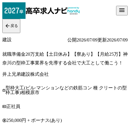
戻る
建設
公開
2026/07/09
更新
2026/07/09
就職準備金20万支給【土日休み】【寮あり】【月給25万】神
奈川の型枠工事業界を先導する会社で大工として働こう！
井上兄弟建設株式会社
型枠大工(ビル·マンションなどの鉄筋コン 種 クリートの型
枠工事)相模原市
正社員
250,000円 + ボーナス(あり)