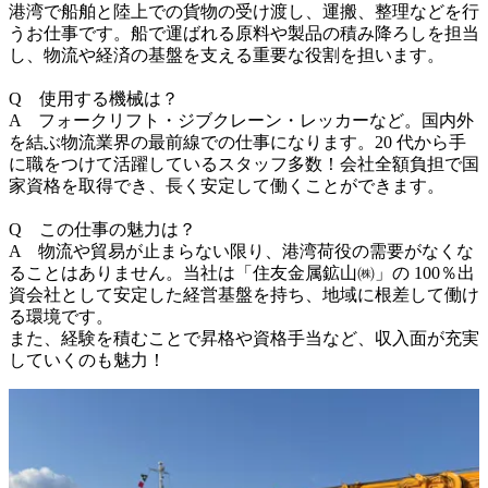
港湾で船舶と陸上での貨物の受け渡し、運搬、整理などを行
うお仕事です。船で運ばれる原料や製品の積み降ろしを担当
し、物流や経済の基盤を支える重要な役割を担います。

Q　使用する機械は？

A　フォークリフト・ジブクレーン・レッカーなど。国内外
を結ぶ物流業界の最前線での仕事になります。20 代から手
に職をつけて活躍しているスタッフ多数！会社全額負担で国
家資格を取得でき、長く安定して働くことができます。

Q　この仕事の魅力は？

A　物流や貿易が止まらない限り、港湾荷役の需要がなくな
ることはありません。当社は「住友金属鉱山㈱」の 100％出
資会社として安定した経営基盤を持ち、地域に根差して働け
る環境です。

また、経験を積むことで昇格や資格手当など、収入面が充実
していくのも魅力！