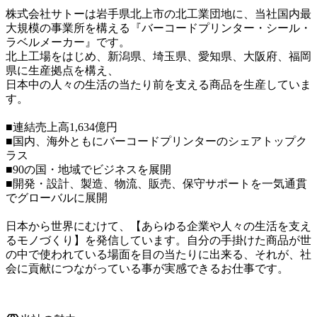
株式会社サトーは岩手県北上市の北工業団地に、当社国内最
大規模の事業所を構える『バーコードプリンター・シール・
ラベルメーカー』です。

北上工場をはじめ、新潟県、埼玉県、愛知県、大阪府、福岡
県に生産拠点を構え、

日本中の人々の生活の当たり前を支える商品を生産していま
す。

■連結売上高1,634億円　

■国内、海外ともにバーコードプリンターのシェアトップク
ラス

■90の国・地域でビジネスを展開

■開発・設計、製造、物流、販売、保守サポートを一気通貫
でグローバルに展開

日本から世界にむけて、【あらゆる企業や人々の生活を支え
るモノづくり】を発信しています。自分の手掛けた商品が世
の中で使われている場面を目の当たりに出来る、それが、社
会に貢献につながっている事が実感できるお仕事です。
