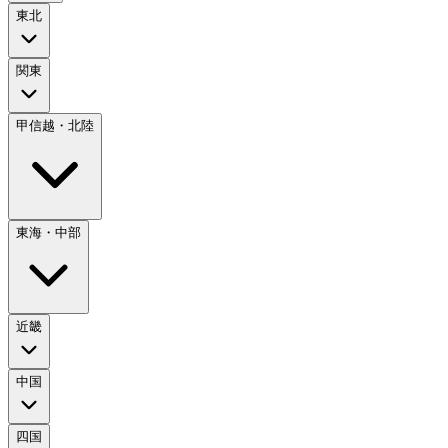
東北
関東
甲信越・北陸
東海・中部
近畿
中国
四国