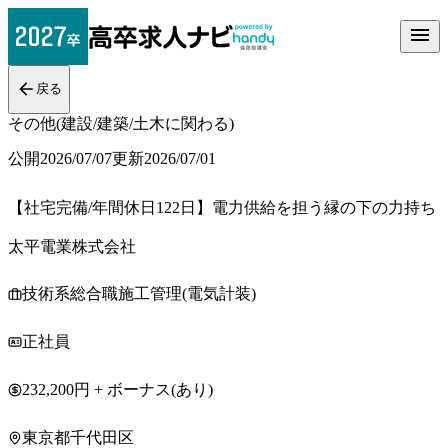
戻る
その他(建設/建築/土木に関わる)
公開
2026/07/07
更新
2026/07/01
【社宅完備/年間休日122日】電力供給を担う縁の下の力持ち
太平電業株式会社
技術系総合職施工管理(電気計装)
正社員
232,200円 + ボーナス(あり)
東京都千代田区