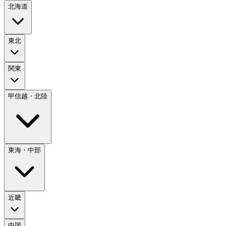
北海道
東北
関東
甲信越・北陸
東海・中部
近畿
中国