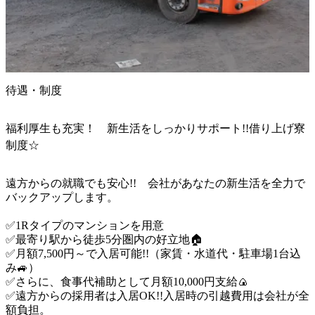
待遇・制度
福利厚生も充実！ 新生活をしっかりサポート!!借り上げ寮
制度☆
遠方からの就職でも安心!!　会社があなたの新生活を全力で
バックアップします。

✅1Rタイプのマンションを用意

✅最寄り駅から徒歩5分圏内の好立地🏠

✅月額7,500円～で入居可能!!（家賃・水道代・駐車場1台込
み🚙）

✅さらに、食事代補助として月額10,000円支給🍙

✅遠方からの採用者は入居OK!!入居時の引越費用は会社が全
額負担。
