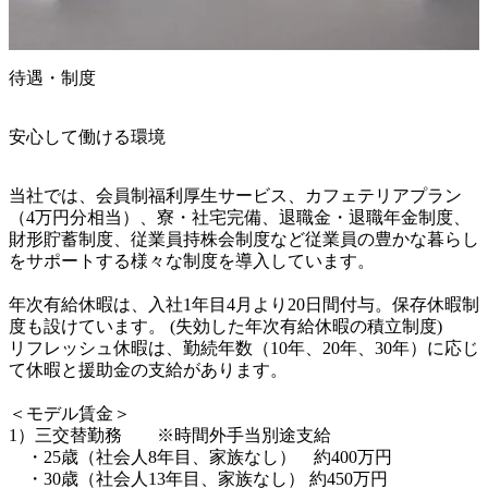
待遇・制度
安心して働ける環境
当社では、会員制福利厚生サービス、カフェテリアプラン
（4万円分相当）、寮・社宅完備、退職金・退職年金制度、
財形貯蓄制度、従業員持株会制度など従業員の豊かな暮らし
をサポートする様々な制度を導入しています。

年次有給休暇は、入社1年目4月より20日間付与。保存休暇制
度も設けています。 (失効した年次有給休暇の積立制度) 

リフレッシュ休暇は、勤続年数（10年、20年、30年）に応じ
て休暇と援助金の支給があります。

＜モデル賃金＞

1）三交替勤務　　※時間外手当別途支給

　・25歳（社会人8年目、家族なし）　約400万円

　・30歳（社会人13年目、家族なし） 約450万円
