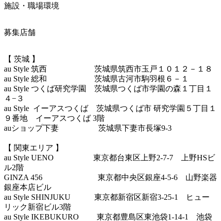
施設・職場環境
募集店舗
【 茨城 】

au Style 筑西　　　　　　茨城県筑西市玉戸１０１２－１８

au Style 総和　　　　　　茨城県古河市駒羽根６－１

au Style つくば研究学園　茨城県つくば市学園の森１丁目１
４−３

au Style  イーアスつくば　茨城県つくば市 研究学園５丁目１
９番地　イーアスつくば 3階

auショップ下妻　　　　　茨城県下妻市長塚9-3

【 関東エリア 】

au Style UENO　　　　　東京都台東区上野2-7-7　上野HSビ
ル2階

GINZA 456　　　　　　　東京都中央区銀座4-5-6　山野楽器
銀座本店ビル

au Style SHINJUKU　　　東京都新宿区新宿3-25-1　ヒュー
リック新宿ビル3階

au Style IKEBUKURO　　 東京都豊島区東池袋1-14-1　池袋