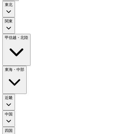
東北
関東
甲信越・北陸
東海・中部
近畿
中国
四国