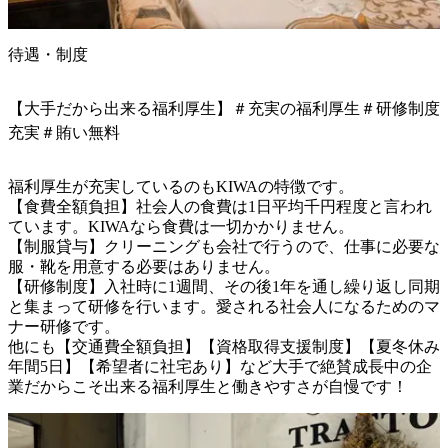
待遇・制度
【大手だから出来る福利厚生】＃充実の福利厚生＃研修制度
充実＃賄い無料
福利厚生が充実しているのもKIWAの特徴です。

【食費全額負担】社会人の食費は1日平均千円程度と言われ
ています。KIWAなら食費は一切かかりません。

【制服貸与】クリーニングも会社で行うので、仕事に必要な
服・靴を用意する必要はありません。

【研修制度】入社時に1週間、その後1年を通し繰り返し同期
と集まって研修を行います。愛される社会人になるためのマ
ナー研修です。

他にも【交通費全額負担】【資格取得支援制度】【夏冬休み
年間5日】【希望者に社宅あり】など大手で絶賛成長中の企
業だからこそ出来る福利厚生と働きやすさが自慢です！