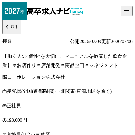
戻る
接客
公開
2026/07/09
更新
2026/07/06
【働く人の”個性”を大切に、マニュアルを撤廃した飲食企
業】＃お店作り＃店舗開発＃商品企画＃マネジメント
際コーポレーション株式会社
接客職/全国(首都圏·関西·北関東·東海地区を除く)
正社員
193,000円
宮城県仙台市青葉区