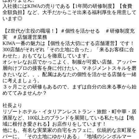
入社後にはKIWAの売りである【1年間の研修制度】【食費
全額負担】など、大手だからこそ出来る福利厚生を用意して
います◎

【Z世代が主役の職場！】＃個性を活かせる　＃研修制度充
実　＃店舗運営業務

KIWA一番の魅力は【個性を活大切にする店舗運営】です！

300店舗がそれぞれ「その土地に合った」「来るお客様に合
わせた」おもてなしを徹底しています。

オシャレなお店でかっこよく、制服が可愛い店舗、アッパー
層向けプロの接客を身に付けたい、マネジメントスキルを磨
きたいなど、、、配属はあなたの個性を活かせる店舗を一緒
に考えましょう。

３ヶ月ごとの研修もあるので、まずは自分の出来る事から始
めててみませんか？

社長より

リゾートホテル・イタリアンレストラン・旅館・町中華・居
酒屋など、100以上のブランドを展開している私たちは【地
域に根付き愛される】お店作りをしています！

他にも、有名な実業家の自宅をカフェに、伝統的な京町屋を
バーに、「その土地にゆかりある」「地域のシンボルマー