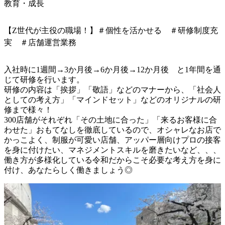
教育・成長
【Z世代が主役の職場！】＃個性を活かせる ＃研修制度充
実 ＃店舗運営業務
入社時に1週間→3か月後→6か月後→12か月後　と1年間を通
じて研修を行います。

研修の内容は「挨拶」「敬語」などのマナーから、「社会人
としての考え方」「マインドセット」などのオリジナルの研
修まで様々！

300店舗がそれぞれ「その土地に合った」「来るお客様に合
わせた」おもてなしを徹底しているので、オシャレなお店で
かっこよく、制服が可愛い店舗、アッパー層向けプロの接客
を身に付けたい、マネジメントスキルを磨きたいなど、、、
働き方が多様化している令和だからこそ必要な考え方を身に
付け、あなたらしく働きましょう◎