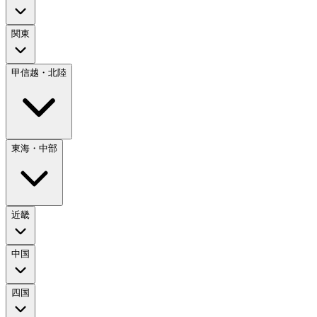
関東
甲信越・北陸
東海・中部
近畿
中国
四国