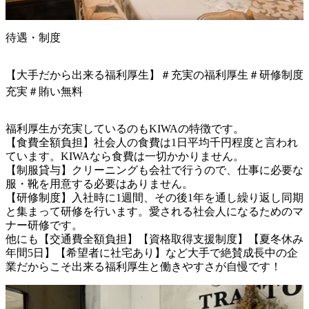
待遇・制度
【大手だから出来る福利厚生】＃充実の福利厚生＃研修制度
充実＃賄い無料
福利厚生が充実しているのもKIWAの特徴です。

【食費全額負担】社会人の食費は1日平均千円程度と言われ
ています。KIWAなら食費は一切かかりません。

【制服貸与】クリーニングも会社で行うので、仕事に必要な
服・靴を用意する必要はありません。

【研修制度】入社時に1週間、その後1年を通し繰り返し同期
と集まって研修を行います。愛される社会人になるためのマ
ナー研修です。

他にも【交通費全額負担】【資格取得支援制度】【夏冬休み
年間5日】【希望者に社宅あり】など大手で絶賛成長中の企
業だからこそ出来る福利厚生と働きやすさが自慢です！