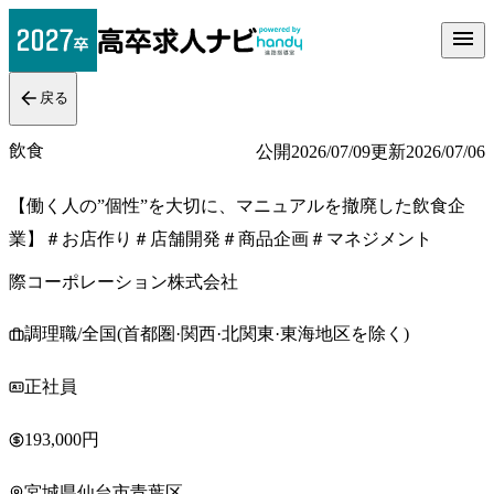
戻る
飲食
公開
2026/07/09
更新
2026/07/06
【働く人の”個性”を大切に、マニュアルを撤廃した飲食企
業】＃お店作り＃店舗開発＃商品企画＃マネジメント
際コーポレーション株式会社
調理職/全国(首都圏·関西·北関東·東海地区を除く)
正社員
193,000円
宮城県仙台市青葉区