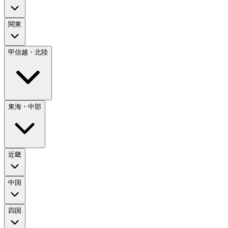
関東
甲信越・北陸
東海・中部
近畿
中国
四国