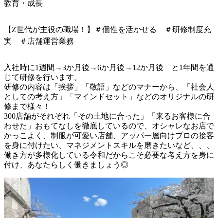
教育・成長
【Z世代が主役の職場！】＃個性を活かせる ＃研修制度充
実 ＃店舗運営業務
入社時に1週間→3か月後→6か月後→12か月後　と1年間を通
じて研修を行います。

研修の内容は「挨拶」「敬語」などのマナーから、「社会人
としての考え方」「マインドセット」などのオリジナルの研
修まで様々！

300店舗がそれぞれ「その土地に合った」「来るお客様に合
わせた」おもてなしを徹底しているので、オシャレなお店で
かっこよく、制服が可愛い店舗、アッパー層向けプロの接客
を身に付けたい、マネジメントスキルを磨きたいなど、、、
働き方が多様化している令和だからこそ必要な考え方を身に
付け、あなたらしく働きましょう◎