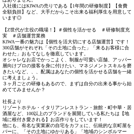
入社後にはKIWAの売りである【1年間の研修制度】【食費
全額負担】など、大手だからこそ出来る福利厚生を用意して
います◎

【Z世代が主役の職場！】＃個性を活かせる　＃研修制度充
実　＃店舗運営業務

KIWA一番の魅力は【個性を活大切にする店舗運営】です！

300店舗がそれぞれ「その土地に合った」「来るお客様に合
わせた」おもてなしを徹底しています。

オシャレなお店でかっこよく、制服が可愛い店舗、アッパー
層向けプロの接客を身に付けたい、マネジメントスキルを磨
きたいなど、、、配属はあなたの個性を活かせる店舗を一緒
に考えましょう。

３ヶ月ごとの研修もあるので、まずは自分の出来る事から始
めててみませんか？

社長より

リゾートホテル・イタリアンレストラン・旅館・町中華・居
酒屋など、100以上のブランドを展開している私たちは【地
域に根付き愛される】お店作りをしています！

他にも、有名な実業家の自宅をカフェに、伝統的な京町屋を
バーに、「その土地にゆかりある」「地域のシンボルマー