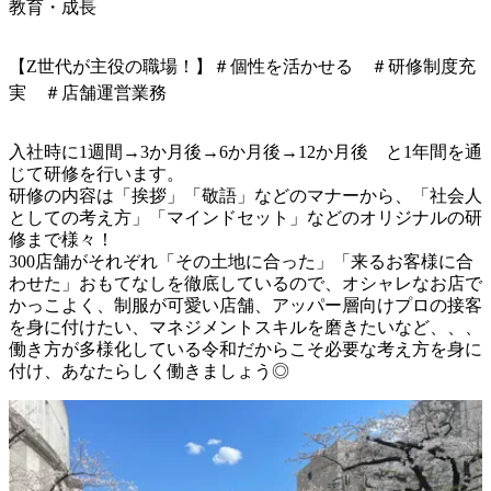
教育・成長
【Z世代が主役の職場！】＃個性を活かせる ＃研修制度充
実 ＃店舗運営業務
入社時に1週間→3か月後→6か月後→12か月後　と1年間を通
じて研修を行います。

研修の内容は「挨拶」「敬語」などのマナーから、「社会人
としての考え方」「マインドセット」などのオリジナルの研
修まで様々！

300店舗がそれぞれ「その土地に合った」「来るお客様に合
わせた」おもてなしを徹底しているので、オシャレなお店で
かっこよく、制服が可愛い店舗、アッパー層向けプロの接客
を身に付けたい、マネジメントスキルを磨きたいなど、、、
働き方が多様化している令和だからこそ必要な考え方を身に
付け、あなたらしく働きましょう◎