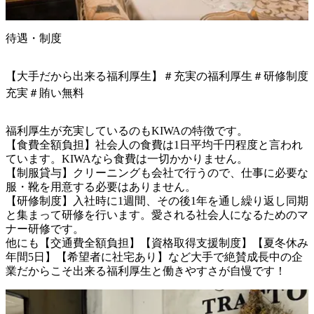
待遇・制度
【大手だから出来る福利厚生】＃充実の福利厚生＃研修制度
充実＃賄い無料
福利厚生が充実しているのもKIWAの特徴です。

【食費全額負担】社会人の食費は1日平均千円程度と言われ
ています。KIWAなら食費は一切かかりません。

【制服貸与】クリーニングも会社で行うので、仕事に必要な
服・靴を用意する必要はありません。

【研修制度】入社時に1週間、その後1年を通し繰り返し同期
と集まって研修を行います。愛される社会人になるためのマ
ナー研修です。

他にも【交通費全額負担】【資格取得支援制度】【夏冬休み
年間5日】【希望者に社宅あり】など大手で絶賛成長中の企
業だからこそ出来る福利厚生と働きやすさが自慢です！