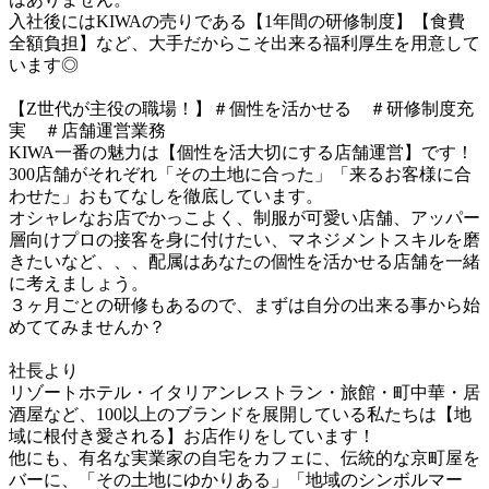
入社後にはKIWAの売りである【1年間の研修制度】【食費
全額負担】など、大手だからこそ出来る福利厚生を用意して
います◎

【Z世代が主役の職場！】＃個性を活かせる　＃研修制度充
実　＃店舗運営業務

KIWA一番の魅力は【個性を活大切にする店舗運営】です！

300店舗がそれぞれ「その土地に合った」「来るお客様に合
わせた」おもてなしを徹底しています。

オシャレなお店でかっこよく、制服が可愛い店舗、アッパー
層向けプロの接客を身に付けたい、マネジメントスキルを磨
きたいなど、、、配属はあなたの個性を活かせる店舗を一緒
に考えましょう。

３ヶ月ごとの研修もあるので、まずは自分の出来る事から始
めててみませんか？

社長より

リゾートホテル・イタリアンレストラン・旅館・町中華・居
酒屋など、100以上のブランドを展開している私たちは【地
域に根付き愛される】お店作りをしています！

他にも、有名な実業家の自宅をカフェに、伝統的な京町屋を
バーに、「その土地にゆかりある」「地域のシンボルマー