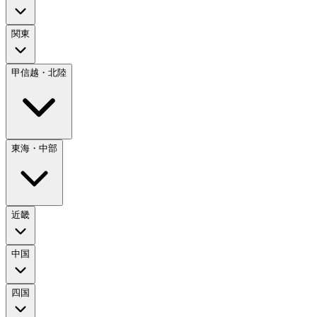
関東
甲信越・北陸
東海・中部
近畿
中国
四国