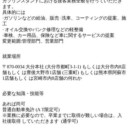
ガソリンスタンドにおける接客業務全般を行っていただき
ます。

具体的には

·ガソリンなどの給油、販売 ·洗車、コーティングの提案、施
工

· オイル交換やパンク修理などの軽整備

·車検、カー用品、保険など車に関するサービスの提案

変更範囲:管理部門、営業部門
就業場所
〒870-0034 大分本社 (大分市都町3-1-1) もしくは大分市内8店
舗もしく は豊後大野市1店舗 (三重町) もしくは熊本県阿蘇市
1店舗もしく は宮崎市内8店舗の何れか
必要な知識・技能等
あれば尚可

普通自動車免許 (A T限定可) 

※業務に必要なので、卒業までに取得が難しい場合は、入
社後取得 していただきます  (通学可) 