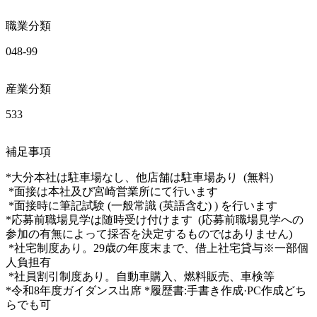
職業分類
048-99
産業分類
533
補足事項
*大分本社は駐車場なし、他店舗は駐車場あり  (無料) 

 *面接は本社及び宮崎営業所にて行います

 *面接時に筆記試験 (一般常識 (英語含む) ) を行います

*応募前職場見学は随時受け付けます  (応募前職場見学への
参加の有無によって採否を決定するものではありません) 

 *社宅制度あり。29歳の年度末まで、借上社宅貸与※一部個
人負担有

 *社員割引制度あり。自動車購入、燃料販売、車検等

*令和8年度ガイダンス出席 *履歴書:手書き作成·PC作成どち
らでも可