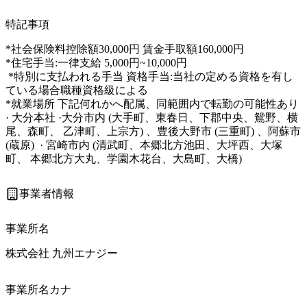
特記事項
*社会保険料控除額30,000円 賃金手取額160,000円 

*住宅手当:一律支給 5,000円~10,000円

 *特別に支払われる手当 資格手当:当社の定める資格を有し
ている場合職種資格級による 

*就業場所 下記何れかへ配属、同範囲内で転勤の可能性あり 
· 大分本社 ·大分市内 (大手町、東春日、下郡中央、鴛野、横
尾、森町、 乙津町、上宗方) 、豊後大野市 (三重町) 、阿蘇市 
(蔵原)  · 宮崎市内 (清武町、本郷北方池田、大坪西、大塚
町、 本郷北方大丸、学園木花台、大島町、大橋) 
事業者情報
事業所名
株式会社 九州エナジー
事業所名カナ