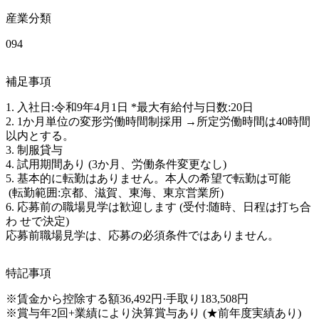
産業分類
094
補足事項
1. 入社日:令和9年4月1日 *最大有給付与日数:20日

2. 1か月単位の変形労働時間制採用 →所定労働時間は40時間
以内とする。

3. 制服貸与

4. 試用期間あり (3か月、労働条件変更なし) 

5. 基本的に転勤はありません。本人の希望で転勤は可能

 (転勤範囲:京都、滋賀、東海、東京営業所) 

6. 応募前の職場見学は歓迎します (受付:随時、日程は打ち合
わ せで決定) 

特記事項
※賃金から控除する額36,492円·手取り183,508円 

※賞与年2回+業績により決算賞与あり (★前年度実績あり) 
