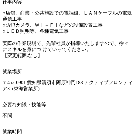
仕事内容
○店舗、商業・公共施設での電話線、ＬＡＮケーブルの電気
通信工事

○防犯カメラ、Ｗｉ－Ｆｉなどの設備設置工事

○ＬＥＤ照明等、各種電気工事

実際の作業現場で、先輩社員が指導いたしますので、徐々
にスキルを身につ けていってください。

【変更範囲:なし】
就業場所
〒452-0901 愛知県清須市阿原神門183 アクティブフロンティ
ア3  (東海営業所)
必要な知識・技能等
不問
就業時間