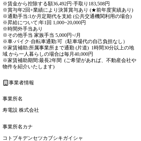
※賃金から控除する額36,492円·手取り183,508円 

※賞与年2回+業績により決算賞与あり (★前年度実績あり)  
※通勤手当:1か月定期代を支給 (公共交通機関利用の場合)  

※昇給について:年1回 1,000~20,000円 

※時間外手当あり

※その他手当 家族手当 5,000円~/月 

※車·バイク·自転車通勤:可（駐車場代の自己負担なし）

※家賃補助:所属事業所まで通勤 (片道)  1時間30分以上の地
域 から一人暮らしの場合は毎月40,000円

※家賃補助期間:最長2年間  (ご希望があれば、不動産会社や
物件を紹介いたします) 
事業者情報
事業所名
寿電設 株式会社
事業所名カナ
コトブキデンセツカブシキガイシャ