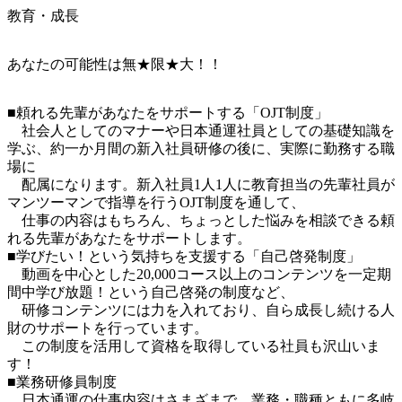
教育・成長
あなたの可能性は無★限★大！！
■頼れる先輩があなたをサポートする「OJT制度」

　社会人としてのマナーや日本通運社員としての基礎知識を
学ぶ、約一か月間の新入社員研修の後に、実際に勤務する職
場に

　配属になります。新入社員1人1人に教育担当の先輩社員が
マンツーマンで指導を行うOJT制度を通して、

　仕事の内容はもちろん、ちょっとした悩みを相談できる頼
れる先輩があなたをサポートします。

■学びたい！という気持ちを支援する「自己啓発制度」

　動画を中心とした20,000コース以上のコンテンツを一定期
間中学び放題！という自己啓発の制度など、

　研修コンテンツには力を入れており、自ら成長し続ける人
財のサポートを行っています。

　この制度を活用して資格を取得している社員も沢山いま
す！

■業務研修員制度

　日本通運の仕事内容はさまざまで、業務・職種ともに多岐