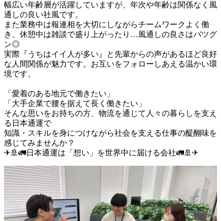
幅広い年齢層が活躍していますが、年次や年齢は関係なく風
通しの良い社風です。

また業務中は報連相を大切にしながらチームワークよく働
き、休憩中は雑談で盛り上がったり…風通しの良さはバツグ
ン◎

実際『うちはイイ人が多い』と先輩からの声があるほど良好
な人間関係が魅力です。お互いをフォローしあえる温かい環
境です。

「愛着のある地元で働きたい」

「大手企業で腰を据えて長く働きたい」

そんな思いをお持ちの方、物流を通じて人々の暮らしを支え
る日本通運で

知識・スキルを身につけながら社会を支える仕事の醍醐味を
感じてみませんか？

✈🚢🚛日本通運は「想い」を世界中に届ける会社🚛🚢✈