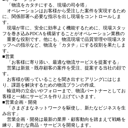
　「物流をカタチにする、現場の司令塔」

　オペレーションはお客様から受注した案件を実現するため
に、関係部署へ必要な指示を出し現場をコントロールしま
す。

　現場が常に、安全に効率よく機能するために、現場スタッ
フを巻き込みPDCAを構築することがオペレーション業務の

　重要な役割です。他にも、物流現場で品質管理や現場スタ
ッフへの指示など、物流を「カタチ」にする役割を果たしま
す。

■営業

　「お客様に寄り添い、最適な物流サービスを提案する」

　営業は新規・既存顧客の案件を受注、提案する当社の顔で
す。

　お客様が困っていることを聞き出すヒアリングにはじま
り、課題を解決するための物流プランの作成、

　輸送時の立会いやフォローまで、物流パートナーとしてお
客様と一緒にサービスを作り上げていきます。

■営業企画・開発

　「さまざまなネットワークを駆使し、新たなビジネスを生
み出す」

　営業企画・開発は最新の業界・顧客動向を踏まえて戦略を
練り、新たな商品・サービスを開発します。
