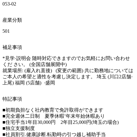
053-02
産業分類
501
補足事項
*見学·説明会 随時対応できますのでお気軽にお問い合わせ
くだ さい。 (全国店舗展開中) 

就業場所: (雇入れ直後)   (変更の範囲) 共に勤務地については 
ご本人の希望と適性を考慮し決定します。 埼玉 (川口2店舗·
上尾) 福岡 (5店舗)  ·盛岡
特記事項
■初期負担なく社内教育で免許取得ができます

■完全週休二日制　夏季休暇’年末年始休暇あり

■住宅手当1年目30,000円　2年目25,000円(埼玉の場合)

■独立支援制度

■社員割引.健康診断.転勤時の引つ越し補助手当
