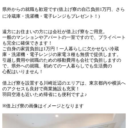
県外からの就職も歓迎です(借上げ寮の自己負担1万円、さら
に冷蔵庫・洗濯機・電子レンジもプレゼント！)
遠方にお住まいの方には会社が借上げ寮をご用意。

一般のマンションやアパートの一室ですので、プライベート
も完全に確保できます！

ご自身の家賃負担は1万円！一人暮らしに欠かせない冷蔵
庫・洗濯機・電子レンジの家電３種も無償で提供します。

引越し費用や就職のための移動費用も会社で負担しますの
で、県外への就職、初めての一人暮らしでも生活費の

心配はいりません！

借上げ寮を設置する川崎近辺のエリアは、東京都内や横浜へ
のアクセスも良好で商業施設も充実！

羽田空港も近いため帰省にも便利ですよ♪
