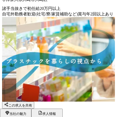
諸手当抜きで初任給20万円以上
自宅外勤務者歓迎(社宅/寮/家賃補助など)
賞与年2回以上あり
この求人を共有
当社の魅力
求人情報