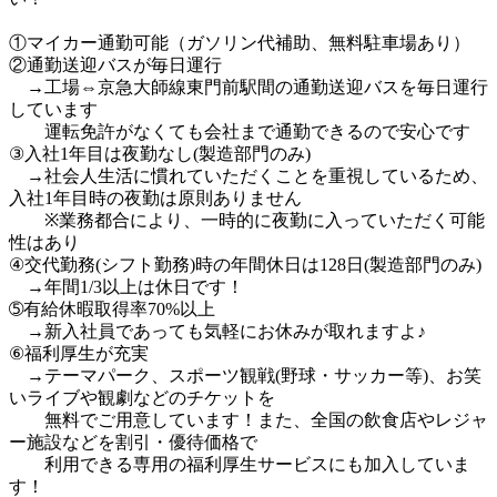
①マイカー通勤可能（ガソリン代補助、無料駐車場あり）

②通勤送迎バスが毎日運行

　→工場⇔京急大師線東門前駅間の通勤送迎バスを毎日運行
しています

　　運転免許がなくても会社まで通勤できるので安心です

③入社1年目は夜勤なし(製造部門のみ)

　→社会人生活に慣れていただくことを重視しているため、
入社1年目時の夜勤は原則ありません

　　※業務都合により、一時的に夜勤に入っていただく可能
性はあり

④交代勤務(シフト勤務)時の年間休日は128日(製造部門のみ)

　→年間1/3以上は休日です！

➄有給休暇取得率70%以上

　→新入社員であっても気軽にお休みが取れますよ♪

⑥福利厚生が充実

　→テーマパーク、スポーツ観戦(野球・サッカー等)、お笑
いライブや観劇などのチケットを

　　無料でご用意しています！また、全国の飲食店やレジャ
ー施設などを割引・優待価格で

　　利用できる専用の福利厚生サービスにも加入していま
す！
