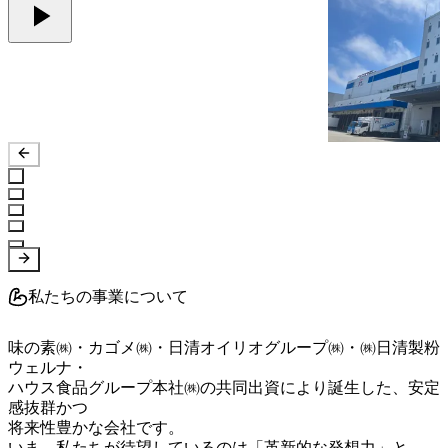
私たちの事業について
味の素㈱・カゴメ㈱・日清オイリオグループ㈱・㈱日清製粉
ウェルナ・

ハウス食品グループ本社㈱の共同出資により誕生した、安定
感抜群かつ

将来性豊かな会社です。

いま、私たちが待望しているのは「革新的な発想力」と
