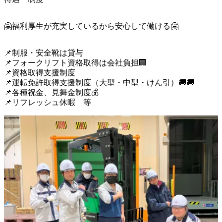
🤗福利厚生が充実しているから安心して働ける🤗
📌制服・安全靴は貸与

📌フォークリフト資格取得は会社負担🏢

📌資格取得支援制度

📌運転免許取得支援制度（大型・中型・けん引）🚚🚚

📌各種祝金、見舞金制度💰
