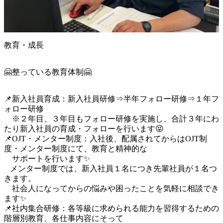
教育・成長
🤗整っている教育体制🤗
📌新入社員育成：新入社員研修⇒半年フォロー研修⇒１年フ
ォロー研修

　※２年目、３年目もフォロー研修を実施し、合計３年にわ
たり新入社員の育成・フォローを行います😝

📌OJT・メンター制度：入社後、配属されてからはOJT制
度・メンター制度にて、教育と精神的な

　サポートを行います✨

   メンター制度では、新入社員１名につき先輩社員が１名つ
きます。

　社会人になってからの悩みや困ったことを気軽に相談でき
ます✨

📌社内集合研修：各等級に求められる能力を習得するための
階層別教育、各仕事内容にそって
