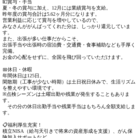
💴賞与・手当

夏・冬の賞与に加え、12月には業績賞与を支給。

昨年度の賞与合計は5.62ヶ月分になります。

営業利益に応じて賞与を増やしているので、

みなさんががんばってくれた分は、しっかり還元していま
す。

また、出張が多い仕事だからこそ、

出張手当や出張時の宿泊費・交通費・食事補助なども手厚く
完備。

お金の心配をせずに、全国を飛び回っていただけます。

📅休日・休暇

年間休日は125日。

閑散期（工事が少ない時期）は土日祝日休みで、生活リズム
を整えやすい環境です。

※点検シーズンは土曜出勤や残業が発生することもありま
す。

　その分の休日出勤手当や残業手当はもちろん全額支給しま
す。

📋福利厚生充実！

積立NISA（給与天引きで将来の資産形成を支援）、がん保
険加入サポートなど、
