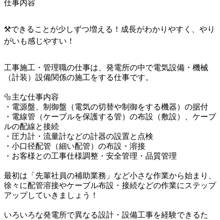
仕事内容
⚒️できることが少しずつ増える！成長がわかりやすく、やり
がいも感じやすい！
工事施工・管理職の仕事は、発電所の中で電気設備・機械
（計装）設備関係の施工をする仕事です。

🔩主な仕事内容

・電源盤、制御盤（電気の切替や制御をする機器）の据付

・電線管（ケーブルを保護する管）の布設（敷設）、ケーブ
ルの配線と接続

・圧力計・流量計などの計器の設置と点検

・小口径配管（細い配管）の布設・溶接

・お客様との工事仕様調整・安全管理・品質管理

最初は「先輩社員の補助業務」など小さな作業から始まり、

徐々に配管溶接やケーブル布設・接続などの作業にステップ
アップしていきましょう！

いろいろな発電所で異なる設計・設備工事を経験できるた