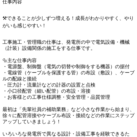
仕事内容
⚒️できることが少しずつ増える！成長がわかりやすく、やり
がいも感じやすい！
工事施工・管理職の仕事は、発電所の中で電気設備・機械
（計装）設備関係の施工をする仕事です。

🔩主な仕事内容

・電源盤、制御盤（電気の切替や制御をする機器）の据付

・電線管（ケーブルを保護する管）の布設（敷設）、ケーブ
ルの配線と接続

・圧力計・流量計などの計器の設置と点検

・小口径配管（細い配管）の布設・溶接

・お客様との工事仕様調整・安全管理・品質管理

最初は「先輩社員の補助業務」など小さな作業から始まり、

徐々に配管溶接やケーブル布設・接続などの作業にステップ
アップしていきましょう！

いろいろな発電所で異なる設計・設備工事を経験できるた