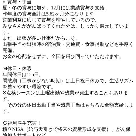
💴賞与・手当

夏・冬の賞与に加え、12月には業績賞与を支給。

昨年度の賞与合計は5.62ヶ月分になります。

営業利益に応じて賞与を増やしているので、

みなさんががんばってくれた分は、しっかり還元していま
す。

また、出張が多い仕事だからこそ、

出張手当や出張時の宿泊費・交通費・食事補助なども手厚く
完備。

お金の心配をせずに、全国を飛び回っていただけます。

📅休日・休暇

年間休日は125日。

閑散期（工事が少ない時期）は土日祝日休みで、生活リズム
を整えやすい環境です。

※点検シーズンは土曜出勤や残業が発生することもありま
す。

　その分の休日出勤手当や残業手当はもちろん全額支給しま
す。

📋福利厚生充実！

積立NISA（給与天引きで将来の資産形成を支援）、がん保
険加入サポートなど、
