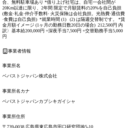
合、無料駐車場あり *借り上げ社宅は、自宅一会社間が
20Km以達に限り、2年間 限定で月額賃料の20%を自己負担 
(敷金·礼金·仲介手数料· 火災保険は会社負担。光熱費·通信費
·食費は自己負担)  *就業時間 (1)   (2) は隔週交替制です。 *賃
金月額イメージ (1ヶ月の勤務日数20日の場合)  212,500円 内
訳〉基本給200,000円 +深夜手当7,500円 +交替勤務手当5,000
円
事業者情報
事業所名
ベバストジャパン株式会社
事業所名カナ
ベバストジャパンカブシキガイシャ
事業所住所
〒739-0038 広島県東広島市田口研究団地5-10