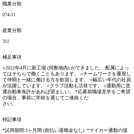
職業分類
074-11
産業分類
311
補足事項
○2022年4月に新工場 (同敷地内) ができました。 配属によっ
てはそちらで働くこともあります。 ○チームワークを重視し
て仲間と一緒に働ける方を歓迎します。 ○幅広い年代の社員
が活躍しています。 ○クラブ活動も活発です。 ○通勤用に普
通自動車免許があれば望ましい。 *応募前職場見学をご希望
の場合、事前に学校を通じてご連絡くだ

さい。
特記事項
*試用期間:3ヶ月間 (前払い退職金なし)  *マイカー通勤の場