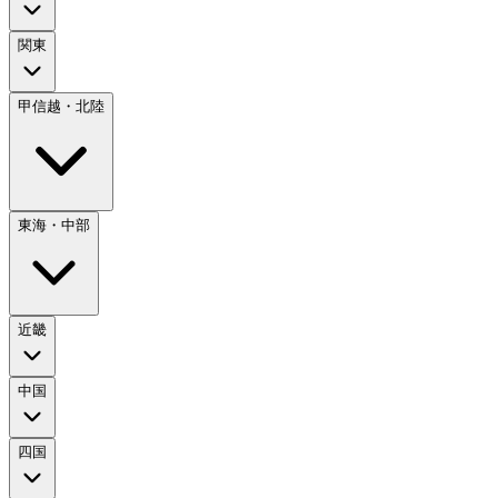
関東
甲信越・北陸
東海・中部
近畿
中国
四国