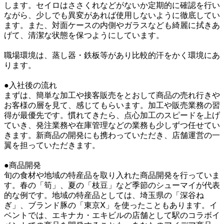
します。セイロはささくれなどがないか定期的に確認を行い
ながら、少しでも異変があれば使用しないように徹底してい
ます。また、対面ケースの内側やガラスなども綺麗に拭きあ
げて、清潔な状態を保つようにしています。

職場環境は、蒸し器・鉄板等があり比較的汗をかく環境にあ
ります。

●入社後の流れ

まずは、簡単な加工や接客販売をとおして商品の売れ行きや
お客様の層を見て、感じてもらいます。加工や販売業務の習
得が最優先です。慣れてきたら、点心加工のスピードを上げ
ていき、発注業務や在庫管理などの業務も少しずつ任せてい
きます。新商品の開発にも携わっていただき、店舗運営の一
翼を担っていただきます。

●商品開発

旬の食材や地域の特産品を取り入れた商品開発を行っていま
す。春の「筍」、夏の「枝豆」など季節のシューマイが代表
的な例です。地域の特産品としては、埼玉県の「深谷ね
ぎ」、ブランド豚の「東京Ⅹ」を使ったこともあります。イ
ベントでは、エキナカ・エキビルの店舗として駅のコラボイ