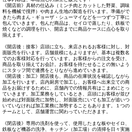
《開店前》具材の仕込み（ミンチ肉とカットした野菜、調味
料を機械で撹拌）や肉まん生地の製造を行います。準備がで
きたら肉まん・ギョーザ・シューマイなどを一つずつ丁寧に
包んでいきます。包んだ商品は、セイロで蒸したり、鉄板で
焼くなどの調理を行い、開店までに商品ケースに点心を取り
揃えます。

《開店後：接客》店頭に立ち、来店されるお客様に対し、対
面販売を行います。店舗規模にもよりますが、基本は複数名
でのお客様対応を行っています。お客様からの注文を受け、
商品を取り揃えてお会計。お客様を待たせることの無いよう
にスタッフ間で連携をとりながら進めていきます。

《開店後：加工》開店後も、商品の在庫状況を確認しながら
加工を行います。店内厨房で加工し、お客様へ出来立ての商
品をお届けするために、店舗内での情報共有はこまめにとっ
ていきます。加工業務をしているとき、店頭にお客様が並び
始めれば対面販売に加勢し、対面販売にいても加工が追いつ
いていなければ加工業務に加勢することもあります。１つの
チームとして、店舗運営に関わっていただきます。

《閉店後》専用の洗剤を使って、使用したまな板やセイロ、
鉄板など機器の洗浄、キッチン（加工場）の清掃を日々実施