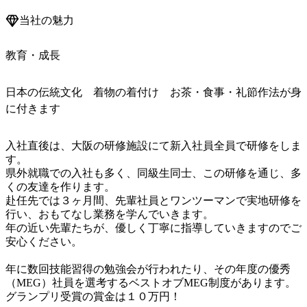
当社の魅力
教育・成長
日本の伝統文化 着物の着付け お茶・食事・礼節作法が身
に付きます
入社直後は、大阪の研修施設にて新入社員全員で研修をしま
す。

県外就職での入社も多く、同級生同士、この研修を通じ、多
くの友達を作ります。

赴任先では３ヶ月間、先輩社員とワンツーマンで実地研修を
行い、おもてなし業務を学んでいきます。

年の近い先輩たちが、優しく丁寧に指導していきますのでご
安心ください。

年に数回技能習得の勉強会が行われたり、その年度の優秀
（MEG）社員を選考するベストオブMEG制度があります。

グランプリ受賞の賞金は１０万円！