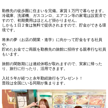
勤務先の徒歩圏に住まいを完備。家賃１万円で暮らせます。

冷蔵庫、洗濯機、ガスコンロ、エアコン等の家電は設置済で
すので、初期費用はほとんど掛かりません。

しかも１日２食は無料で提供されますので、貯金ができる環
境です。

将来の夢（お店の開業・進学）に向かって貯金をする社員
や、

貯めたお金でご両親を勤務先の旅館に招待する親孝行な社員
もいます。

旅館の閑散期には連続休暇が取れますので、実家に帰った
り、旅行に行ったり、活用できます。

入社５年が経つと永年勤続旅行をプレゼント！

普段は全国にいる同期が集まります。