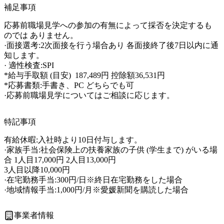
補足事項
応募前職場見学への参加の有無によって採否を決定するも
のでは ありません。

·面接選考:2次面接を行う場合あり 各面接終了後7日以内に通
知します。

· 適性検査:SPI

*給与手取額 (目安)  187,489円 控除額36,531円

*応募書類:手書き、PC どちらでも可

·応募前職場見学についてはご相談に応じます。
特記事項
有給休暇:入社時より10日付与します。

·家族手当:社会保険上の扶養家族の子供 (学生まで) がいる場
合 1人目17,000円 2人目13,000円

3人目以降10,000円

·在宅勤務手当:300円/日※終日在宅勤務をした場合

·地域情報手当:1,000円/月※愛媛新聞を購読した場合
事業者情報