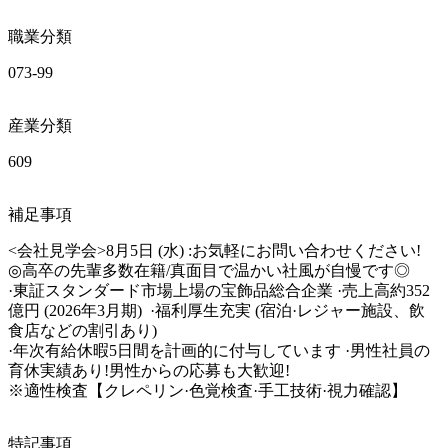
職業分類
073-99
産業分類
609
補足事項
<会社見学会>8月5日 (水) :お気軽にお問い合わせください!

◎高卒の先輩多数在籍/真面目で温かい社風が自慢です◎

·東証スタンダード市場上場の宝飾品総合企業 ·売上高約352
億円 (2026年3月期)  ·福利厚生充実 (宿泊·レジャー施設、飲
食店などの割引あり) 

·年次有給休暇5日間を計画的に付与しています ·男性社員の
育休実績あり!男性からの応募も大歓迎!

※適性検査【クレペリン·色覚検査·手工技術·視力確認】
特記事項