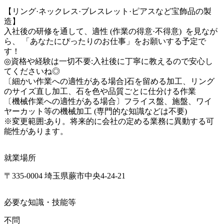
【リング·ネックレス·ブレスレット·ピアスなど宝飾品の製
造】 

入社後の研修を通して、適性 (作業の得意·不得意)  を見なが
ら、 「あなたにぴったりのお仕事」をお願いする予定で
す！

◎資格や経験は一切不要:入社後に丁寧に教えるので安心し
てくださいね◎ 

〔細かい作業への適性がある場合]石を留める加工、リング
のサイズ直し加工、石を色や品質ごとに仕分ける作業 

〔機械作業への適性がある場合〕フライス盤、施盤、ワイ
ヤーカット等の機械加工 (専門的な知識などは不要)  

※変更範囲:あり。将来的に会社の定める業務に異動する可
能性があります。
就業場所
〒335-0004 埼玉県蕨市中央4-24-21
必要な知識・技能等
不問