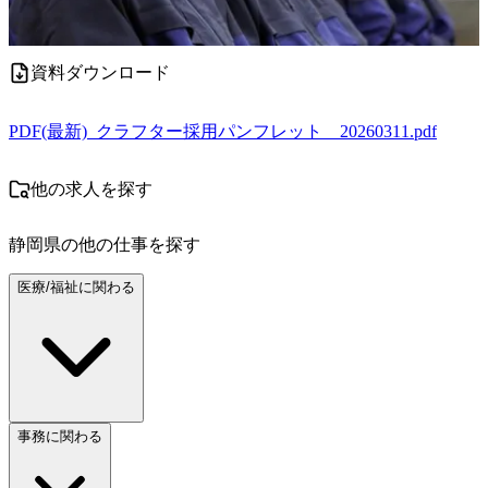
資料ダウンロード
PDF
(最新)_クラフター採用パンフレット__20260311.pdf
他の求人を探す
静岡県
の他の仕事を探す
医療/福祉に関わる
事務に関わる