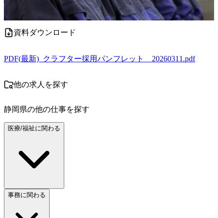
資料ダウンロード
PDF
(最新)_クラフター採用パンフレット__20260311.pdf
他の求人を探す
静岡県
の他の仕事を探す
医療/福祉に関わる
事務に関わる