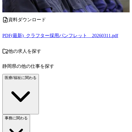
資料ダウンロード
PDF
(最新)_クラフター採用パンフレット__20260311.pdf
他の求人を探す
静岡県
の他の仕事を探す
医療/福祉に関わる
事務に関わる