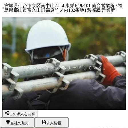
宮城県仙台市泉区南中山2-2-4 東栄ビル101 仙台営業所 / 福
島県郡山市富久山町福原竹ノ内132番地1階 福島営業所
この求人を共有
当社の魅力
求人情報