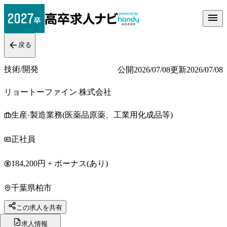
戻る
技術/開発
公開
2026/07/08
更新
2026/07/08
リョートーファイン 株式会社
生産·製造業務(医薬品原薬、工業用化成品等)
正社員
184,200円 + ボーナス(あり)
千葉県柏市
この求人を共有
求人情報