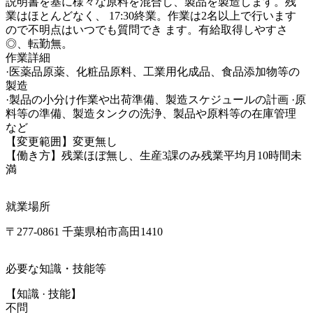
説明書を基に様々な原料を混合し、製品を製造します。残
業はほとんどなく、 17:30終業。作業は2名以上で行います
ので不明点はいつでも質問でき ます。有給取得しやすさ
◎、転勤無。

作業詳細

·医薬品原薬、化粧品原料、工業用化成品、食品添加物等の
製造

·製品の小分け作業や出荷準備、製造スケジュールの計画 ·原
料等の準備、製造タンクの洗浄、製品や原料等の在庫管理
など

【変更範囲】変更無し

【働き方】残業ほぼ無し、生産3課のみ残業平均月10時間未
満
就業場所
〒277-0861 千葉県柏市高田1410
必要な知識・技能等
【知識 · 技能】

不問
