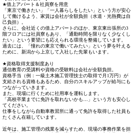
★借上アパート＆社員寮を用意

「東京で働きたい」「一人暮らしをしたい」という方が安心
して働けるよう、家賃は会社が全額負担（水道・光熱費は自
己負担）。

さらに、会社近くの借上アパートのほか、東京東出張所の3
階フロアには社員寮もあり、「通勤時間を限りなく少なくし
たい」という要望にも応えられる環境を整備しています。

過去には、「憧れの東京で働いてみたい」という夢を叶える
ために、新潟から上京して入社した先輩もいます。

★資格取得支援制度あり

通信教育の受講料や資格の受験料は会社が全額負担。

資格手当（例：一級土木施工管理技士の取得で月1万円）が
支給される資格もあるため、自分のスキルアップが給与にも
つながっていきます。

また、現場に行くために社用車を運転します。

「高校卒業までに免許を取れないかも…」という方も安心し
てください。

仕事をしながら自動車教習所に通って免許を取得した社員も
たくさん在籍しています。

近年は、施工管理の残業を減らすため、現場の事務作業を担