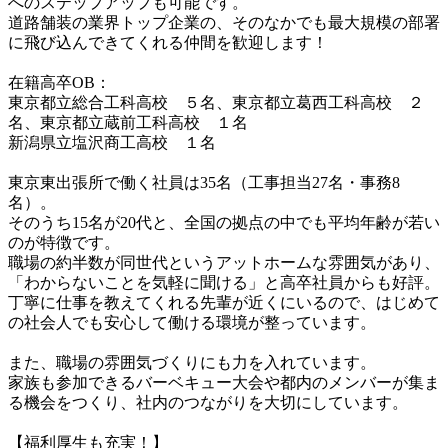
へのステップアップも可能です。

道路舗装の業界トップ企業の、そのなかでも最大規模の部署
に飛び込んできてくれる仲間を歓迎します！

在籍高卒OB：

東京都立総合工科高校　５名、東京都立葛西工科高校　２
名、東京都立蔵前工科高校　１名

新潟県立塩沢商工高校　１名　　

東京東出張所で働く社員は35名（工事担当27名・事務8
名）。

そのうち15名が20代と、全国の拠点の中でも平均年齢が若い
のが特徴です。

職場の約半数が同世代というアットホームな雰囲気があり、
「わからないことを気軽に聞ける」と高卒社員からも好評。

丁寧に仕事を教えてくれる先輩が近くにいるので、はじめて
の社会人でも安心して働ける環境が整っています。

また、職場の雰囲気づくりにも力を入れています。

家族も参加できるバーベキュー大会や都内のメンバーが集ま
る機会をつくり、社内のつながりを大切にしています。

【福利厚生も充実！】
