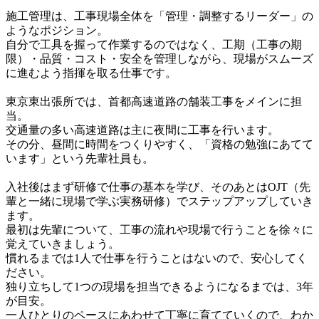
施工管理は、工事現場全体を「管理・調整するリーダー」の
ようなポジション。

自分で工具を握って作業するのではなく、工期（工事の期
限）・品質・コスト・安全を管理しながら、現場がスムーズ
に進むよう指揮を取る仕事です。

東京東出張所では、首都高速道路の舗装工事をメインに担
当。

交通量の多い高速道路は主に夜間に工事を行います。

その分、昼間に時間をつくりやすく、「資格の勉強にあてて
います」という先輩社員も。

入社後はまず研修で仕事の基本を学び、そのあとはOJT（先
輩と一緒に現場で学ぶ実務研修）でステップアップしていき
ます。

最初は先輩について、工事の流れや現場で行うことを徐々に
覚えていきましょう。

慣れるまでは1人で仕事を行うことはないので、安心してく
ださい。

独り立ちして1つの現場を担当できるようになるまでは、3年
が目安。

一人ひとりのペースにあわせて丁寧に育てていくので、わか