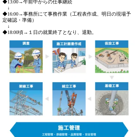
◆13:00→午前中からの仕事継続

　↓

◆16:00→事務所にて事務作業（工程表作成、明日の現場予
定確認・準備）

　↓
