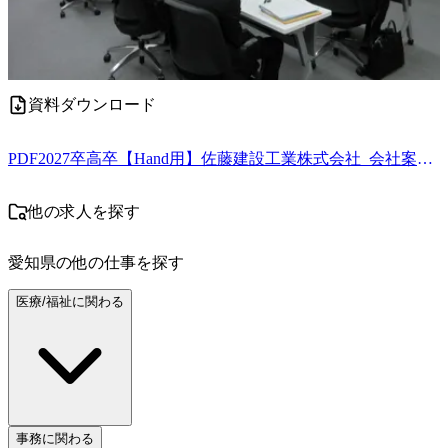
資料ダウンロード
PDF
2027卒高卒【Hand用】佐藤建設工業株式会社_会社案内_A3見開き版.pdf
他の求人を探す
愛知県
の他の仕事を探す
医療/福祉に関わる
事務に関わる