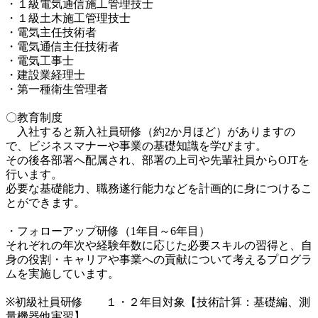
・１級電気通信施工管理技士

・１級土木施工管理技士

・電気主任技術者

・電気通信主任技術者

・電気工事士

・建設業経理士

・第一種衛生管理者

〇教育制度

　入社すると新入社員研修（約2か月ほど）がありますの
で、ビジネスマナーや事業の基礎知識を学びます。

その後各部署へ配属され、部署の上司や先輩社員からOJTを
行います。

必要な基礎能力、職務遂行能力などを計画的に身につけるこ
とができます。

・フォローアップ研修（1年目～6年目）

それぞれの年次や経験年数に応じた必要スキルの習得と、自
身の役割・キャリアや事業への貢献について考えるプログラ
ムを実施しています。

※初級社員研修　　１・２年目対象【技術計算：基礎編、測
量機器他実習】
