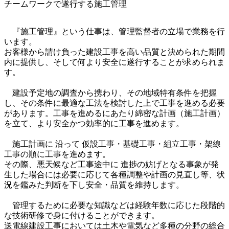
チームワークで遂行する施工管理
　『施工管理』という仕事は、管理監督者の立場で業務を行
います。

お客様から請け負った建設工事を高い品質と決められた期間
内に提供し、そして何より安全に遂行することが求められま
す。

　建設予定地の調査から携わり、その地域特有条件を把握
し、その条件に最適な工法を検討した上で工事を進める必要
があります。工事を進めるにあたり綿密な計画（施工計画）
を立て、より安全かつ効率的に工事を進めます。

　施工計画に 沿って 仮設工事・基礎工事・組立工事・架線
工事の順に工事を進めます。

その際、悪天候など工事途中に 進捗の妨げとなる事象が発
生した場合には必要に応じて各種調整や計画の見直し等、状
況を鑑みた判断を下し安全・品質を維持します。

　管理するために必要な知識などは経験年数に応じた段階的
な技術研修で身に付けることができます。

送電線建設工事においては土木や電気など多種の分野の総合