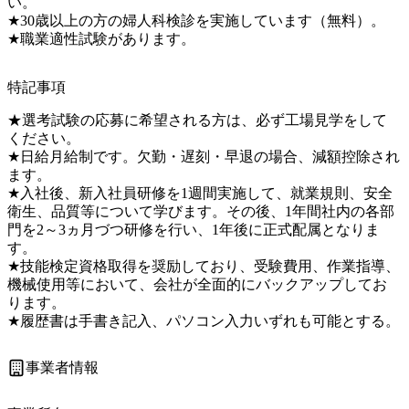
い。

★30歳以上の方の婦人科検診を実施しています（無料）。

特記事項
★選考試験の応募に希望される方は、必ず工場見学をして
ください。

★日給月給制です。欠勤・遅刻・早退の場合、減額控除され
ます。

★入社後、新入社員研修を1週間実施して、就業規則、安全
衛生、品質等について学びます。その後、1年間社内の各部
門を2～3ヵ月づつ研修を行い、1年後に正式配属となりま
す。

★技能検定資格取得を奨励しており、受験費用、作業指導、
機械使用等において、会社が全面的にバックアップしてお
ります。

★履歴書は手書き記入、パソコン入力いずれも可能とする。
事業者情報