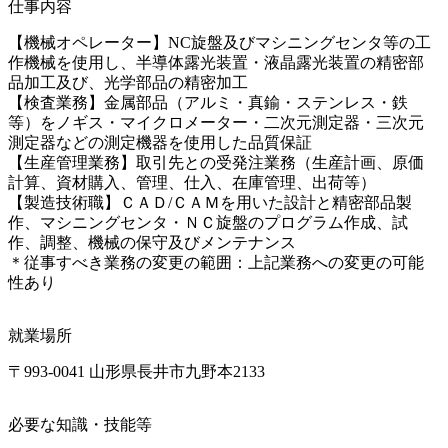
仕事内容
【機械オペレーター】NC旋盤及びマシニングセンタ等の工
作機械を使用し、半導体露光装置・液晶露光装置の精密部
品加工及び、光学部品の精密加工

【検査業務】金属部品（アルミ・真鍮・ステンレス・鉄
等）をノギス・マイクロメーター・二次元測定器・三次元
測定器などの測定機器を使用した品質保証

【生産管理業務】取引先との受発注業務（生産計画、原価
計算、資材購入、管理、仕入、在庫管理、出荷等）

【製造技術職】ＣＡＤ/ＣＡＭを用いた設計と精密部品製
作、マシニングセンタ・ＮＣ旋盤のプログラム作成、試
作、調整、機械の保守及びメンテナンス

＊従事すべき業務の変更の範囲：上記業務への変更の可能
性あり
就業場所
〒993-0041 山形県長井市九野本2133
必要な知識・技能等