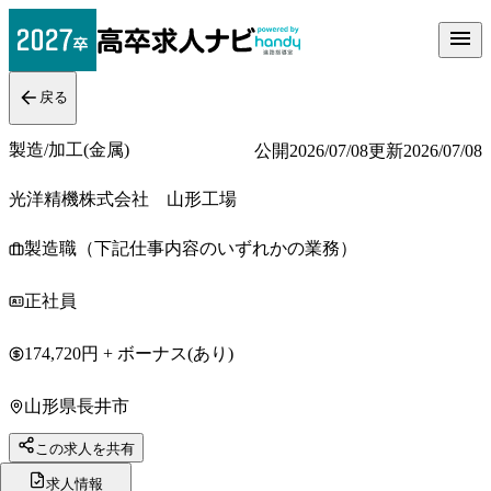
戻る
製造/加工(金属)
公開
2026/07/08
更新
2026/07/08
光洋精機株式会社 山形工場
製造職（下記仕事内容のいずれかの業務）
正社員
174,720円 + ボーナス(あり)
山形県長井市
この求人を共有
求人情報