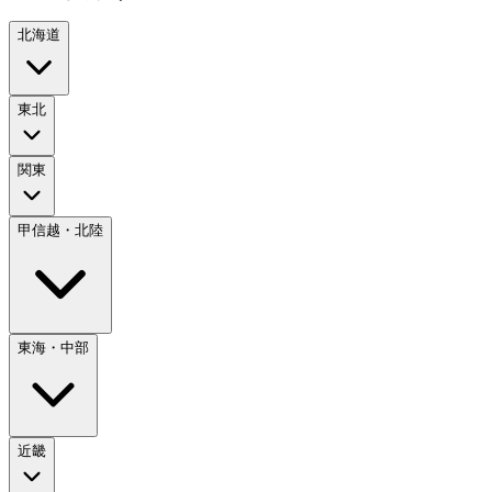
北海道
東北
関東
甲信越・北陸
東海・中部
近畿